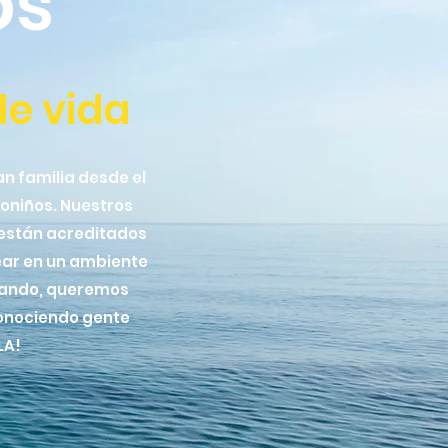
os
de vida
n familia desde el
oniños. Nuestros
 están acreditados
fear en un ambiente
feando, queremos
conociendo gente
LA!