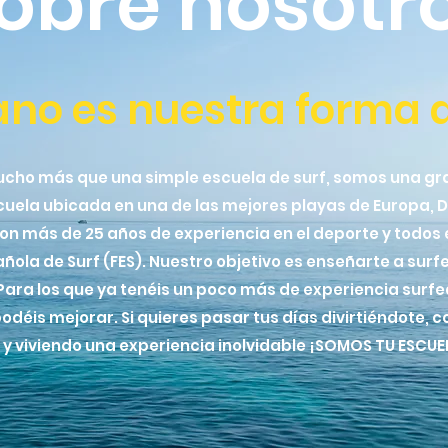
obre nosotr
ano es nuestra forma 
ucho más que una simple escuela de surf, somos una gra
uela ubicada en una de las mejores playas de Europa, D
on más de 25 años de experiencia en el deporte y todos
añola de Surf (FES). Nuestro objetivo es enseñarte a sur
 Para los que ya tenéis un poco más de experiencia sur
déis mejorar. Si quieres pasar tus días divirtiéndote, 
y viviendo una experiencia inolvidable ¡SOMOS TU ESCUE