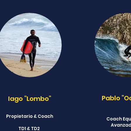
Pablo "O
Iago "Lombo"
Propietario & Coach
Coach Equ
Avanza
TD1 & TD2