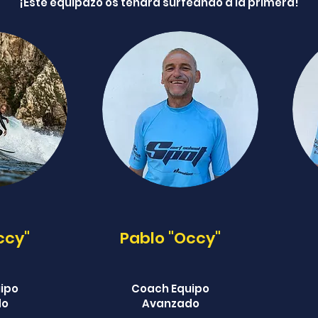
¡
Este equipazo os tendrá surfeando a la primera!
ccy"
Pablo "Occy"
ipo
Coach Equipo
do
Avanzado