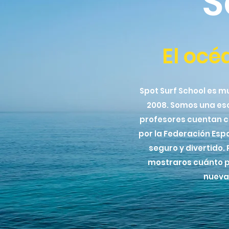
S
El océ
Spot Surf School es m
2008. Somos una esc
profesores cuentan c
por la Federación Esp
seguro y divertido.
mostraros cuánto po
nueva 